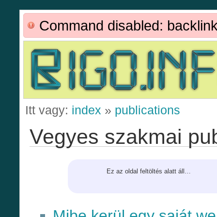
Command disabled: backlin
Itt vagy:
index
»
publications
Vegyes szakmai pub
Ez az oldal feltöltés alatt áll…
Mibe kerül egy saját w