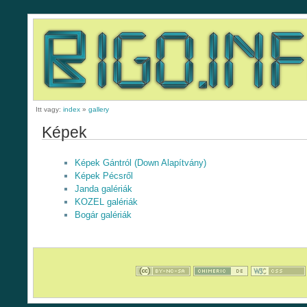
Itt vagy:
index
»
gallery
Képek
Képek Gántról (Down Alapítvány)
Képek Pécsről
Janda galériák
KOZEL galériák
Bogár galériák