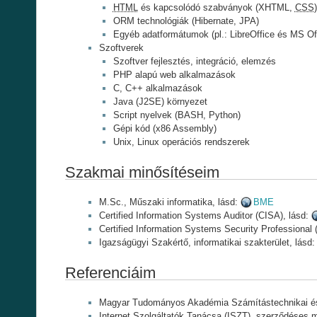
HTML
és kapcsolódó szabványok (XHTML,
CSS
)
ORM technológiák (Hibernate, JPA)
Egyéb adatformátumok (pl.: LibreOffice és MS O
Szoftverek
Szoftver fejlesztés, integráció, elemzés
PHP alapú web alkalmazások
C, C++ alkalmazások
Java (J2SE) környezet
Script nyelvek (BASH, Python)
Gépi kód (x86 Assembly)
Unix, Linux operációs rendszerek
Szakmai minősítéseim
M.Sc., Műszaki informatika, lásd:
BME
Certified Information Systems Auditor (CISA), lásd:
Certified Information Systems Security Professional
Igazságügyi Szakértő, informatikai szakterület, lásd
Referenciáim
Magyar Tudományos Akadémia Számítástechnikai és 
Internet Szolgáltatók Tanácsa (ISZT), szerződéses m