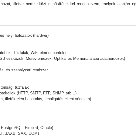
 hazai, illetve nemzetközi minősítésekkel rendelkezem, melyek alapján eg
és helyi hálózatok (hardver)
itchek, Tűzfalak, WiFi elérési pontok)
 USB eszközök, Merevlemezek, Optikai és Memória alapú adathordozók)
tási és szabályzati rendszer
ztonság, tűzfalak
rotokollok (HTTP, SMTP,
FTP
, SNMP, stb…)
 illetéktelen behatolás, lehallgatás elleni védelem)
PostgreSQL, Firebird, Oracle)
LT, JAXB, SAX, DOM)