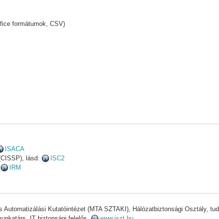
ffice formátumok, CSV)
ISACA
 (CISSP), lásd:
ISC2
:
IRM
Automatizálási Kutatóintézet (MTA SZTAKI), Hálózatbiztonsági Osztály, 
unkatárs, IT biztonsági felelős,
www.iszt.hu