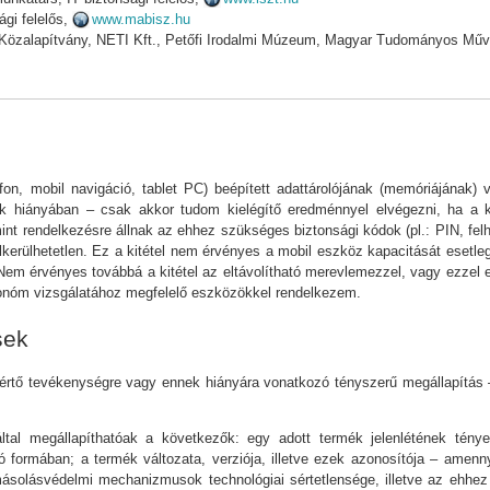
gi felelős,
www.mabisz.hu
ar Közalapítvány, NETI Kft., Petőfi Irodalmi Múzeum, Magyar Tudományos 
elefon, mobil navigáció, tablet PC) beépített adattárolójának (memóriáján
özök hiányában – csak akkor tudom kielégítő eredménnyel elvégezni, ha a k
nt rendelkezésre állnak az ehhez szükséges biztonsági kódok (pl.: PIN, felhas
lkerülhetetlen. Ez a kitétel nem érvényes a mobil eszköz kapacitását esetleg
em érvényes továbbá a kitétel az eltávolítható merevlemezzel, vagy ezzel ek
onóm vizsgálatához megfelelő eszközökkel rendelkezem.
sek
értő tevékenységre vagy ennek hiányára vonatkozó tényszerű megállapítás –
tal megállapíthatóak a következők: egy adott termék jelenlétének ténye
ó formában; a termék változata, verziója, illetve ezek azonosítója – amenn
e másolásvédelmi mechanizmusok technológiai sértetlensége, illetve az ehh