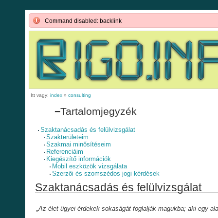
Command disabled: backlink
Itt vagy:
index
»
consulting
−
Tartalomjegyzék
Szaktanácsadás és felülvizsgálat
Szakterületeim
Szakmai minősítéseim
Referenciáim
Kiegészítő információk
Mobil eszközök vizsgálata
Szerzői és szomszédos jogi kérdések
Szaktanácsadás és felülvizsgálat
„Az élet ügyei érdekek sokaságát foglalják magukba; aki egy ala