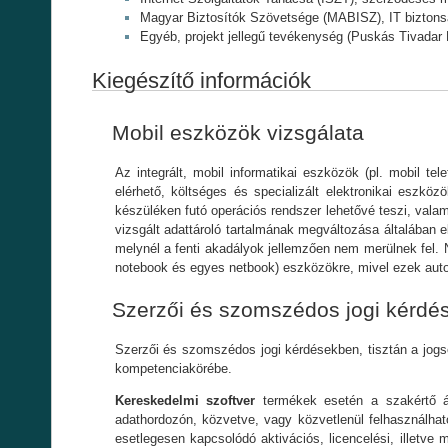
Magyar Biztosítók Szövetsége (MABISZ), IT biztonsá
Egyéb, projekt jellegű tevékenység (Puskás Tivad
Kiegészítő információk
Mobil eszközök vizsgálata
Az integrált, mobil informatikai eszközök (pl. mobil t
elérhető, költséges és specializált elektronikai eszk
készüléken futó operációs rendszer lehetővé teszi, valami
vizsgált adattároló tartalmának megváltozása általában e
melynél a fenti akadályok jellemzően nem merülnek fel. N
notebook és egyes netbook) eszközökre, mivel ezek aut
Szerzői és szomszédos jogi kérdé
Szerzői és szomszédos jogi kérdésekben, tisztán a jogs
kompetenciakörébe.
Kereskedelmi szoftver
termékek esetén a szakértő ál
adathordozón, közvetve, vagy közvetlenül felhasználhat
esetlegesen kapcsolódó aktivációs, licencelési, illetv