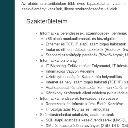
Az alábbi szakterületeken több éves tapasztalattal, valamint
szakvéleményt készítek, illetve szaktanácsadást vállalok.
Szakterületeim
Informatikai berendezések, számítógépek, perifériák 
x86 alapú munkaállomások és kiszolgálók
Ethernet és TCP/IP alapú számítógép hálózatok
Irodai és otthoni hálózati eszközök (Routerek, Sw
Standard számítógép perifériák (Bővítőkártyák,
Informatikai biztonság
IT Bizonsági Felülvizsgálat Folyamatai, IT Irányí
Információs Vagyon Védelme
Üzletfolytonosság és Katasztrófa-helyreállítás
Internet és helyi számítógép hálózati (TCP/IP) bi
Adatkapcsolati és alkalmazási kommunikációs p
Kártékony szoftverek elleni védelem (vírusvédelem,
Informatikai rendszerek tervezése, szervezése
Rendszerek és Infrastruktúrák Életút Kezelése
IT Szolgáltatás Nyújtás és Támogatás
Számítástechnikai adatbázis, adatstruktúrák
SQL alapú adatbázis kezelő rendszerek (MySQL, 
XML és kapcsolódó szabványok (XSD, DTD, XS