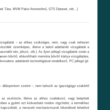
Művek Tára, MVM Paksi Atomerőmű, GTS Datanet, stb…)
ak) vizsgálatát – az ehhez szükséges, nem, vagy csak nehezen
észülék üzemképes, illetve a belső adattároló vizsgálatát a
ználói név, jelszó, stb.). Az ilyen jellegű vizsgálatok során a
esen bővítő, eltávolítható memória bővítő kártya vizsgálatára,
vivalens adattároló technológiával rendelkező, PC jellegű (pl.
 álláspontom szerint –, nem tartozik az igazságügyi szakértő
 az eszközön, illetve az ahhoz csatlakozó, vagy beépített
yiben a gyártó ezt kiolvasható módon rögzítette; a termékhez
ez kapcsolódó, a nevezett mechanizmusok kikerülését lehetővé