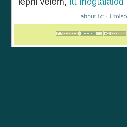
lépni velem,
itt megtalálod
about.txt
· Utolsó