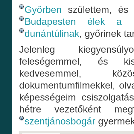
Győrben
születtem, és 
Budapesten élek a I
dunántúlinak
, győrinek 
Jelenleg kiegyensúl
feleségemmel, és ki
kedvesemmel, 
dokumentumfilmekkel, olva
képességeim csiszolgatás
hétre vezetőként megt
szentjánosbogár
gyermekt