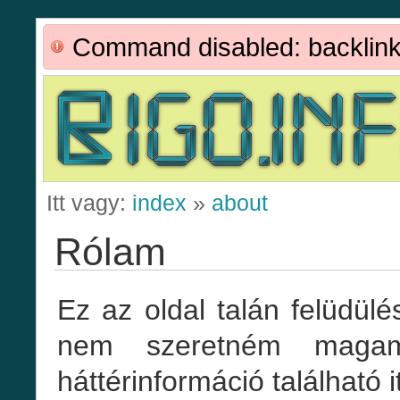
Command disabled: backlin
Itt vagy:
index
»
about
Rólam
Ez az oldal talán felüdül
nem szeretném magam
háttérinformáció található i